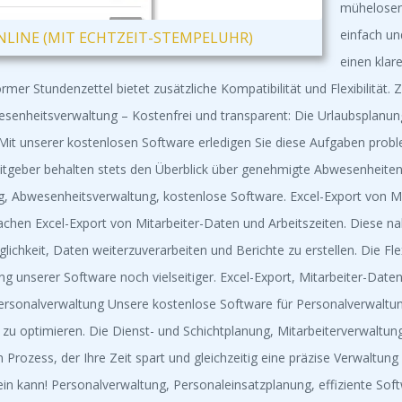
mühelosen 
einfach un
LINE (MIT ECHTZEIT-STEMPELUHR)
einen klar
mer Stundenzettel bietet zusätzliche Kompatibilität und Flexibilität. 
senheitsverwaltung – Kostenfrei und transparent: Die Urlaubsplanun
 Mit unserer kostenlosen Software erledigen Sie diese Aufgaben probl
beitgeber behalten stets den Überblick über genehmigte Abwesenheiten
g, Abwesenheitsverwaltung, kostenlose Software. Excel-Export von Mi
achen Excel-Export von Mitarbeiter-Daten und Arbeitszeiten. Diese nah
ichkeit, Daten weiterzuverarbeiten und Berichte zu erstellen. Die Fle
 unserer Software noch vielseitiger. Excel-Export, Mitarbeiter-Daten,
 Personalverwaltung Unsere kostenlose Software für Personalverwaltu
optimieren. Die Dienst- und Schichtplanung, Mitarbeiterverwaltung,
rozess, der Ihre Zeit spart und gleichzeitig eine präzise Verwaltung
sein kann! Personalverwaltung, Personaleinsatzplanung, effiziente Sof